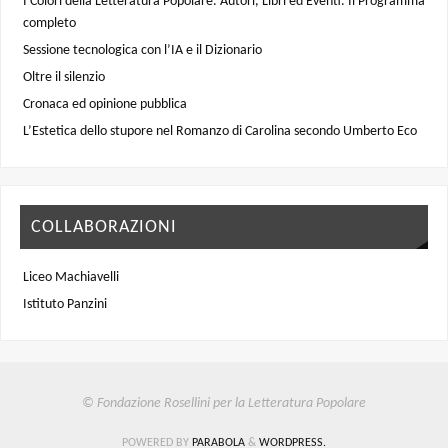
I Colori della Letteratura Popolare. Autori, Libri ed Eventi. Il Programma
completo
Sessione tecnologica con l’IA e il Dizionario
Oltre il silenzio
Cronaca ed opinione pubblica
L’Estetica dello stupore nel Romanzo di Carolina secondo Umberto Eco
COLLABORAZIONI
Liceo Machiavelli
Istituto Panzini
© Fondazione Rosellini per la Letteratura Popolare
POWERED BY
PARABOLA
&
WORDPRESS.