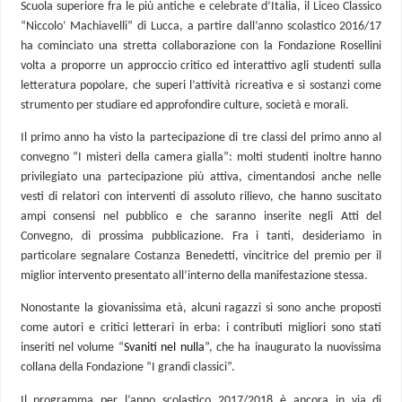
Scuola superiore fra le più antiche e celebrate d’Italia, il Liceo Classico
“Niccolo’ Machiavelli” di Lucca, a partire dall’anno scolastico 2016/17
ha cominciato una stretta collaborazione con la Fondazione Rosellini
volta a proporre un approccio critico ed interattivo agli studenti sulla
letteratura popolare, che superi l’attività ricreativa e si sostanzi come
strumento per studiare ed approfondire culture, società e morali.
Il primo anno ha visto la partecipazione di tre classi del primo anno al
convegno “I misteri della camera gialla”: molti studenti inoltre hanno
privilegiato una partecipazione più attiva, cimentandosi anche nelle
vesti di relatori con interventi di assoluto rilievo, che hanno suscitato
ampi consensi nel pubblico e che saranno inserite negli Atti del
Convegno, di prossima pubblicazione. Fra i tanti, desideriamo in
particolare segnalare Costanza Benedetti, vincitrice del premio per il
miglior intervento presentato all’interno della manifestazione stessa.
Nonostante la giovanissima età, alcuni ragazzi si sono anche proposti
come autori e critici letterari in erba: i contributi migliori sono stati
inseriti nel volume “
Svaniti nel nulla
”, che ha inaugurato la nuovissima
collana della Fondazione “I grandi classici”.
Il programma per l’anno scolastico 2017/2018 è ancora in via di