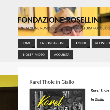
FONDAZIONE ROSELLINI
FONDAZIONE ROSELLINI PER LA LETTERATURA POPOLAR
HOME
LA FONDAZIONE
I FONDI
REGISTR
I NOSTRI VIDEO
ACQUISTA
Karel Thole in Giallo
Karel Thole
in Giallo