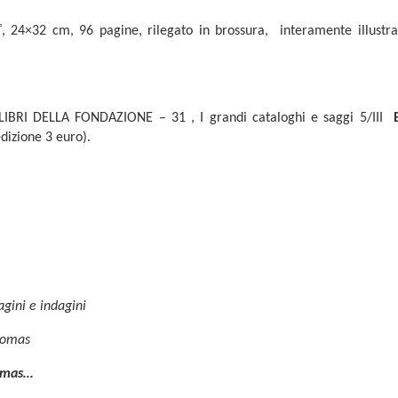
°
, 24×32 cm, 96 pagine, rilegato in brossura, interamente illustra
 LIBRI DELLA FONDAZIONE – 31 , I grandi cataloghi e saggi 5/III
edizione 3 euro).
gini e indagini
tomas
tomas…