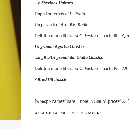
…e Sherlock Holmes
Dopo Fantomas
di E. Rodia
Un passo indietro
di E. Rodia
Delitti a mano libera
di G. Festino
– parte III –
Aga
La grande Agatha Christie…
…e gli altri grandi del Giallo Classico
Delitti a mano libera
di G. Festino
– parte IV –
Alf
Alfred Hitchcock
[wpecpp name=”Karel Thole in Giallo” price=”23″
AGGIUNGI AI PREFERITI :
PERMALINK
.