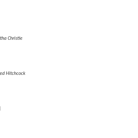
tha Christie
red Hitchcock
]