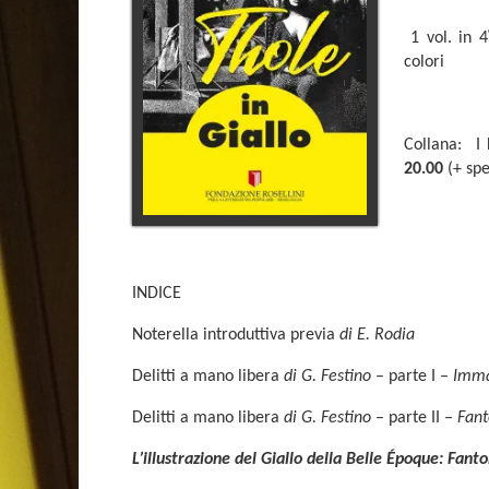
1 vol. in 4
colori
Collana: I
20.00
(+ sp
INDICE
Noterella introduttiva previa
di E. Rodia
Delitti a mano libera
di G. Festino
– parte I –
Imma
Delitti a mano libera
di G. Festino
– parte II –
Fan
L’illustrazione del Giallo della Belle Époque: Fan