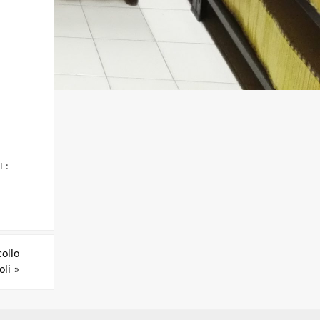
 :
collo
oli
»