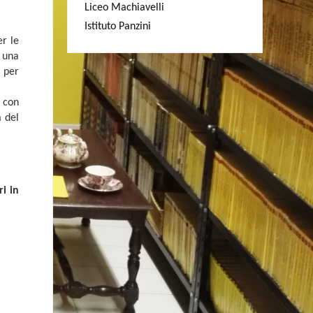
Liceo Machiavelli
Istituto Panzini
r le
n una
 per
, con
a del
i in