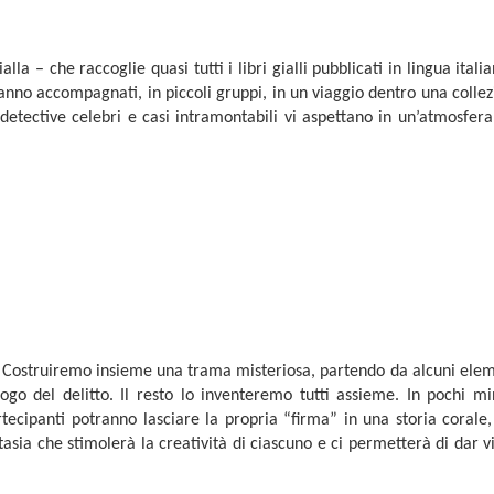
la – che raccoglie quasi tutti i libri gialli pubblicati in lingua itali
rranno accompagnati, in piccoli gruppi, in un viaggio dentro una colle
, detective celebri e casi intramontabili vi aspettano in un’atmosfer
no? Costruiremo insieme una trama misteriosa, partendo da alcuni ele
l luogo del delitto. Il resto lo inventeremo tutti assieme. In pochi mi
rtecipanti potranno lasciare la propria “firma” in una storia corale
tasia che stimolerà la creatività di ciascuno e ci permetterà di dar v
A