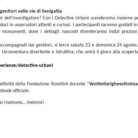
genitori nelle vie di Senigallia
i dell’investigatore? Con i Detective Urbani scenderemo insieme pe
doci in osservatori attenti e curiosi. I partecipanti saranno guidati i
e monumenti, dove i dettagli nascosti diventeranno indizi preziosi
i accompagnati dai genitori, si terrà sabato 23 e domenica 24 agosto
 Un’avventura divertente e istruttiva, che unirà il gioco alla scopert
perienze/detective-urbani
 attività della Fondazione Rosellini durante “
Ventimilarighesottoimar
ebook ufficiale.
 si risolvono… insieme!