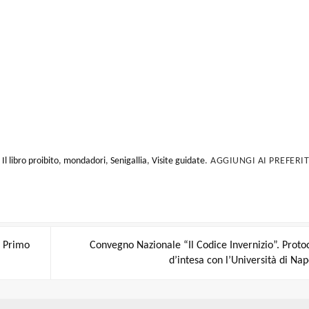
,
Il libro proibito
,
mondadori
,
Senigallia
,
Visite guidate
.
AGGIUNGI AI PREFERITI
l Primo
Convegno Nazionale “Il Codice Invernizio”. Proto
d’intesa con l’Università di Nap