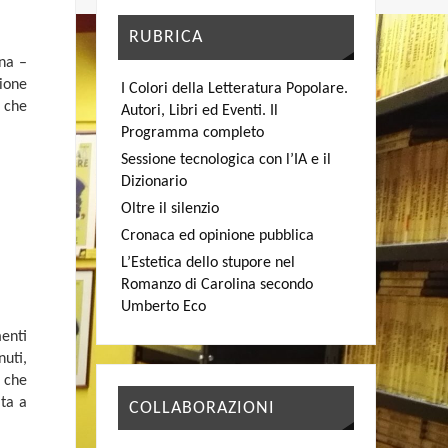
RUBRICA
ana –
zione
I Colori della Letteratura Popolare.
a che
Autori, Libri ed Eventi. Il
Programma completo
Sessione tecnologica con l’IA e il
Dizionario
Oltre il silenzio
Cronaca ed opinione pubblica
L’Estetica dello stupore nel
Romanzo di Carolina secondo
Umberto Eco
menti
nuti,
, che
ita a
COLLABORAZIONI