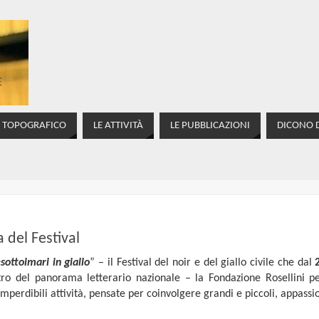
E
O TOPOGRAFICO
LE ATTIVITÀ
LE PUBBLICAZIONI
DICONO D
 del Festival
sottoimari in giallo
” – il Festival del noir e del giallo civile che dal
2
tro del panorama letterario nazionale – la Fondazione Rosellini pe
imperdibili attività, pensate per coinvolgere grandi e piccoli, appassi