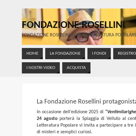
FONDAZIONE ROSELLINI
FONDAZIONE ROSELLINI PER LA LETTERATURA POPOLAR
HOME
LA FONDAZIONE
I FONDI
REGISTR
I NOSTRI VIDEO
ACQUISTA
La Fondazione Rosellini protagonista
In occasione dell’edizione 2025 di
“Ventimilarighe
24 agosto
porterà la Spiaggia di Velluto al cen
Letteratura Popolare vi invita a partecipare a tre 
di misteri e semplici curiosi.