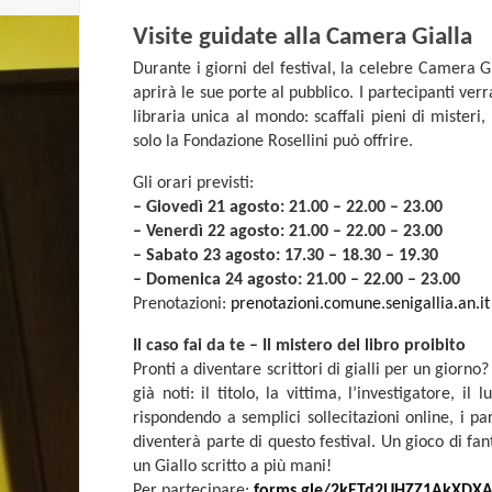
Visite guidate alla Camera Gialla
Durante i giorni del festival, la celebre Camera Gial
aprirà le sue porte al pubblico. I partecipanti ve
libraria unica al mondo: scaffali pieni di misteri
solo la Fondazione Rosellini può offrire.
Gli orari previsti:
– Giovedì 21 agosto: 21.00 – 22.00 – 23.00
– Venerdì 22 agosto: 21.00 – 22.00 – 23.00
– Sabato 23 agosto: 17.30 – 18.30 – 19.30
– Domenica 24 agosto: 21.00 – 22.00 – 23.00
Prenotazioni:
prenotazioni.comune.senigallia.an.it
Il caso fai da te – Il mistero del libro proibito
Pronti a diventare scrittori di gialli per un gior
già noti: il titolo, la vittima, l’investigatore, i
rispondendo a semplici sollecitazioni online, i pa
diventerà parte di questo festival. Un gioco di fan
un Giallo scritto a più mani!
Per partecipare:
forms.gle/2kETd2UHZZ1AkXDX