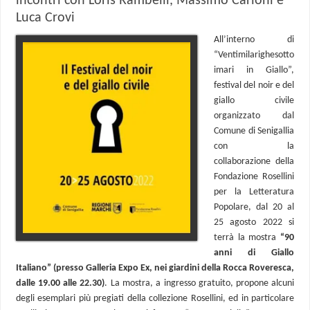
incontri con Loris Rambelli, Massimo Carloni e
Luca Crovi
All’interno di
“Ventimilarighesotto
imari in Giallo”,
festival del noir e del
giallo civile
organizzato dal
Comune di Senigallia
con la
collaborazione della
Fondazione Rosellini
per la Letteratura
Popolare, dal 20 al
25 agosto 2022 si
terrà la mostra
“90
anni di Giallo
Italiano” (presso Galleria Expo Ex, nei giardini della Rocca Roveresca,
dalle 19.00 alle 22.30)
. La mostra, a ingresso gratuito, propone alcuni
degli esemplari più pregiati della collezione Rosellini, ed in particolare