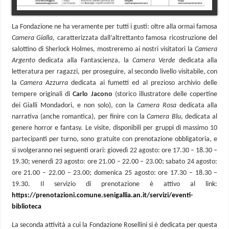
La Fondazione ne ha veramente per tutti i gusti: oltre alla ormai famosa
Camera Gialla
, caratterizzata dall’altrettanto famosa ricostruzione del
salottino di Sherlock Holmes, mostreremo ai nostri visitatori la
Camera
Argento
dedicata alla Fantascienza, la
Camera Verde
dedicata alla
letteratura per ragazzi, per proseguire, al secondo livello visitabile, con
la
Camera Azzurra
dedicata ai fumetti ed al prezioso archivio delle
tempere originali di
Carlo Jacono
(storico illustratore delle copertine
dei Gialli Mondadori, e non solo), con la
Camera Rosa
dedicata alla
narrativa (anche romantica), per finire con la
Camera Blu
, dedicata al
genere horror e fantasy. Le visite, disponibili per gruppi di massimo 10
partecipanti per turno, sono gratuite con prenotazione obbligatoria, e
si svolgeranno nei seguenti orari: giovedì 22 agosto: ore 17.30 – 18.30 –
19.30; venerdì 23 agosto: ore 21.00 – 22.00 – 23.00; sabato 24 agosto:
ore 21.00 – 22.00 – 23.00; domenica 25 agosto: ore 17.30 – 18.30 –
19.30. Il servizio di prenotazione è attivo al link:
https://prenotazioni.comune.senigallia.an.it/servizi/eventi-
biblioteca
La seconda attività a cui la Fondazione Rosellini si è dedicata per questa