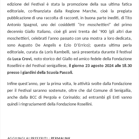
edizione del Festival è stata la promozione della sua ultima fatica
editoriale, co-finanziata dalla Regione Marche, cioè la pregiata
pubblicazione di una raccolta di racconti, in buona parte inediti, di Tito
Antonio Spagnol, uno dei cosiddetti
“tre moschettieri”
del primo
decennio Giallo Italiano, cioè gli anni trenta del ‘900 (gli altri due
moschettieri
, celebrati l’anno passato con una mostra a loro dedicata,
sono Augusto De Angelis e Ezio D’Errico); questa ultima perla
editoriale, curata da Loris Rambelli, sarà presentata durante il festival
da
Luca Crovi,
noto storico del Giallo ed amico fedele della Fondazione
Rosellini e del Festival senigalliese,
il giorno 23 agosto 2024 alle 18.30
presso i giardini della Scuola Pascoli.
Infine quest’anno, per la prima volta, le attività svolte dalla Fondazione
per il Festival saranno sostenute, oltre che dal Comune di Senigallia,
anche dalla BCC di Pergola e Corinaldo; ad entrambi gli Enti vanno
quindi i ringraziamenti della Fondazione Rosellini.
AGGIUNGI AI PREFERITI :
PERMALINK
.