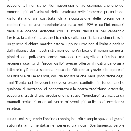
sebbene tali non siano. Non nascondiamo, ad esempio, che uno dei
momenti più affascinanti della cavalcata nelle immense praterie del
giallo italiano sia costituita dalla ricostruzione delle origini della
celeberrima collana mondadoriana nata nel 1929 e dall’intrecciarsi
delle sue vicende editoriali con la storia dell’Italia nel ventennio
fascista, la cui politica autarchica spinse gli autori italiani a cimentarsi in
un genere di chiara matrice estera. Eppure Crovi non si limita a parlare
dell’influenza dei maestri stranieri come Wallace o Simenon sui nostri
pionieri del poliziesco, come Varaldo, De Angelis o D’Errico, ma
recupera quanto di “proto giallo” avesse offerto il nostro panorama
letterario già nella seconda metà dell’Ottocento grazie alle opere di
Mastriani e di De Marchi, così da mostrare che nella produzione degli
anni Trenta del Novecento doveva essere confluito, in fondo, anche
qualcosa di nostrano, di connaturato alla nostra tradizione letteraria,
seppure si tratti di una produzione narrativa “popolare” tralasciata da
manuali scolastici orientati verso orizzonti più aulici o di eccellenza
estetica.
Luca Crovi, seguendo l’ordine cronologico, offre ampio spazio ai grandi
autori italiani cimentatisi nel genere, tra i quali Scerbanenco, vero e