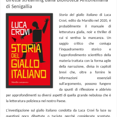
diretta streaming dalla Biblioteca Antonelliana
di Senigallia
Storia del giallo italiano
di Luca
Crovi, edito da Marsilio nel 2020, è
probabilmente il manuale di
letteratura gialla, noir e thriller di
cui si sentiva la mancanza. Un
saggio critico che coniuga
l’inquadramento storico e
l’approfondimento scientifico della
materia trattata con la forma agile
della narrazione, divisa in capitoli
brevi che, oltre a fornire le
informazioni essenziali
sull’argomento, possono fungere
da spunti di riflessione e abbrivio
per approfondimenti su diversi aspetti di quella grande nebulosa che è
la letteratura poliziesca nel nostro Paese.
L’investigazione sul giallo italiano condotta da Luca Crovi fa luce su
questioni poco dibattute o taciute perché considerate scontate,