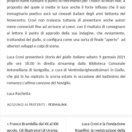
proprio nume tutelare e punto di riferimento per i nostri scrittori noir, a
proposito del quale si mette in luce anche il forte influsso che il suo
immaginario poetico avrà sui cineasti italiani degli anni Settanta del
Novecento; Crovi non tralascia tuttavia di presentare anche autori
meno conosciuti fino ad arrivare ai coevi, con il risultato di consegnare
al lettore il punto di approdo della sua indagine, che ovviamente,
trattandosi del giallo, si configura come una sorta di finale “aperto” ad
ulteriori sviluppi e colpi di scena.
Luca Crovi presenterà
Storia del giallo italiano
sabato 9 gennaio 2021
alle ore 18.00 in diretta streaming dalla Biblioteca Comunale
Antonelliana di Senigallia, a cura di Ventimilarighesottoimari in Giallo,
che già lo ha ospitato la scorsa estate in occasione del battesimo del
romanzo
L’ultima canzone del Naviglio
.
Luca Rachetta
AGGIUNGI AI PREFERITI :
PERMALINK
.
«
Franco Brambilla dal XX al XXI
Luca Crovi e la Fondazione
secolo. Gli illustratori di Urania.
Rosellini: la registrazione della