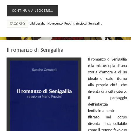
CONTINUA A LEGGERE…
bibliografia
,
Novecento
,
Puccini
,
ricciotti
,
Senigallia
TAGGATO
Il romanzo di Senigallia
Il romanzo di Senigallia
è la microscopia di una
storia d’amore e di un
ideale e reale ritorno
alla propria città, che
diventa una città-utero.
Il paesaggio
dell’infanzia
lentissimamente
filtrato nel corpo
diventa incancellabile
come il tempo favoloso