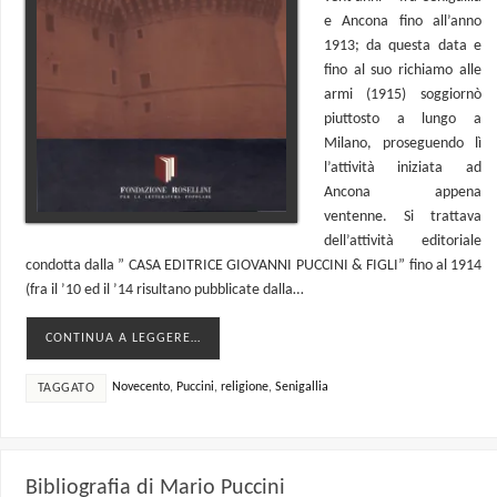
e Ancona fino all’anno
1913; da questa data e
fino al suo richiamo alle
armi (1915) soggiornò
piuttosto a lungo a
Milano, proseguendo lì
l’attività iniziata ad
Ancona appena
ventenne. Si trattava
dell’attività editoriale
condotta dalla ” CASA EDITRICE GIOVANNI PUCCINI & FIGLI” fino al 1914
(fra il ’10 ed il ’14 risultano pubblicate dalla…
CONTINUA A LEGGERE…
Novecento
,
Puccini
,
religione
,
Senigallia
TAGGATO
Bibliografia di Mario Puccini