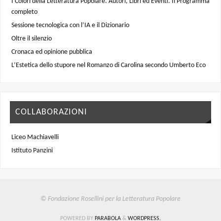
I Colori della Letteratura Popolare. Autori, Libri ed Eventi. Il Programma
completo
Sessione tecnologica con l’IA e il Dizionario
Oltre il silenzio
Cronaca ed opinione pubblica
L’Estetica dello stupore nel Romanzo di Carolina secondo Umberto Eco
COLLABORAZIONI
Liceo Machiavelli
Istituto Panzini
© Fondazione Rosellini per la Letteratura Popolare
POWERED BY
PARABOLA
&
WORDPRESS.