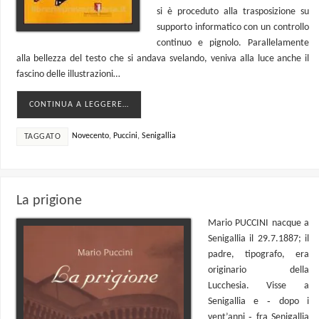
si è proceduto alla trasposizione su
supporto informatico con un controllo
continuo e pignolo. Parallelamente
alla bellezza del testo che si andava svelando, veniva alla luce anche il
fascino delle illustrazioni…
CONTINUA A LEGGERE…
Novecento
,
Puccini
,
Senigallia
TAGGATO
La prigione
Mario PUCCINI nacque a
Senigallia il 29.7.1887; il
padre, tipografo, era
originario della
Lucchesia. Visse a
Senigallia e ‑ dopo i
vent’anni ‑ fra Senigallia