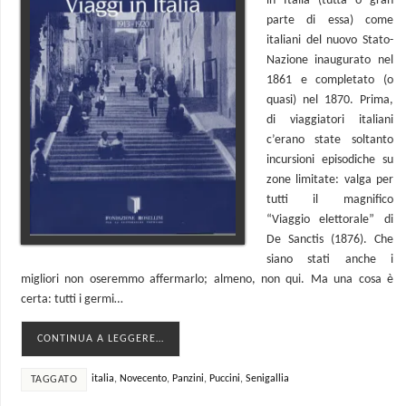
in Italia (tutta o gran
parte di essa) come
italiani del nuovo Stato-
Nazione inaugurato nel
1861 e completato (o
quasi) nel 1870. Prima,
di viaggiatori italiani
c’erano state soltanto
incursioni episodiche su
zone limitate: valga per
tutti il magnifico
“Viaggio elettorale” di
De Sanctis (1876). Che
siano stati anche i
migliori non oseremmo affermarlo; almeno, non qui. Ma una cosa è
certa: tutti i germi…
CONTINUA A LEGGERE…
italia
,
Novecento
,
Panzini
,
Puccini
,
Senigallia
TAGGATO